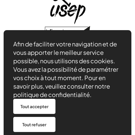
Afin de faciliter votre navigation et de
Nos actions
vous apporter le meilleur service
Nos ressources
possible, nous utilisons des cookies.
Actualités
Vous avez la possibilité de paramétrer
Être bénévole
vos choix à tout moment. Pour en
Agenda
savoir plus, veuillez consulter notre
Notre rôle
politique de confidentialité.
Contact
Nous trouver
Tout accepter
Politique de confidentialité
Tout refuser
Made by 148