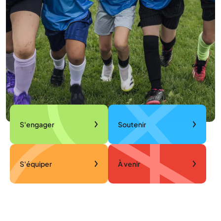
S'engager
Soutenir
S'équiper
À venir