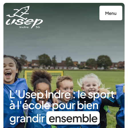
Panneau de gestion des cookies
Menu
L’Usep Indre : le sport
à l'école pour bien
grandir
ensemble