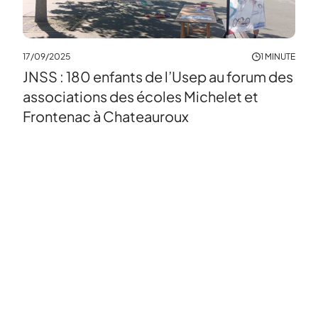
17/09/2025
1 MINUTE
JNSS : 180 enfants de l’Usep au forum des
associations des écoles Michelet et
Frontenac à Chateauroux
04/0
Le 