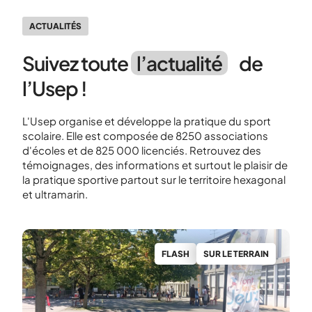
ACTUALITÉS
Suivez toute
l’actualité
de
l’Usep !
L'Usep organise et développe la pratique du sport
scolaire. Elle est composée de 8250 associations
d'écoles et de 825 000 licenciés. Retrouvez des
témoignages, des informations et surtout le plaisir de
la pratique sportive partout sur le territoire hexagonal
et ultramarin.
S
FLASH
SUR LE TERRAIN