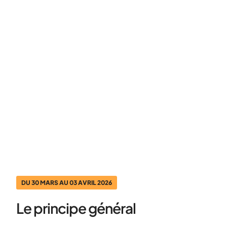
Cette Rencontre d'envergure
regroupe à la Plaine
Départementale des Sports à
Châteauroux presque 400
élèves par jour.
DU 30 MARS AU 03 AVRIL 2026
Le principe général