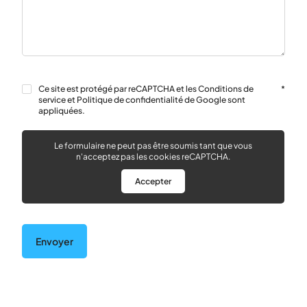
RGPD
*
Ce site est protégé par reCAPTCHA et les Conditions de
*
service et Politique de confidentialité de Google sont
appliquées.
Le formulaire ne peut pas être soumis tant que vous
n'acceptez pas les cookies reCAPTCHA.
Accepter