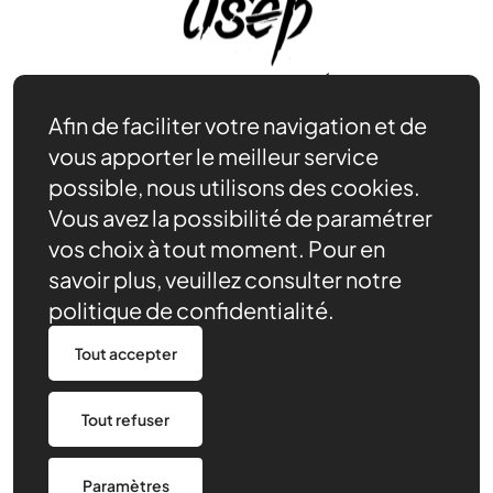
Afin de faciliter votre navigation et de
vous apporter le meilleur service
Nos actions
possible, nous utilisons des cookies.
Nos ressources
Vous avez la possibilité de paramétrer
Actualités
vos choix à tout moment. Pour en
Être bénévole
savoir plus, veuillez consulter notre
Agenda
Notre rôle
politique de confidentialité.
Contact
Tout accepter
Nous trouver
Tout refuser
Politique de confidentialité
Made by 148
Paramètres