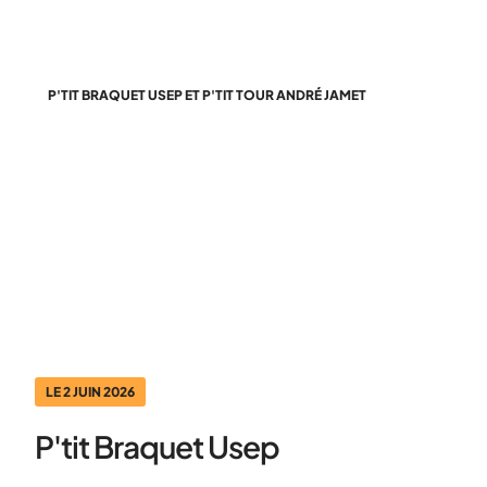
P'TIT BRAQUET USEP ET P'TIT TOUR ANDRÉ JAMET
Des moments forts dans la vie
des élèves
LE 2 JUIN 2026
P'tit Braquet Usep