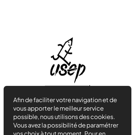
Afin de faciliter votre navigation et de
vous apporter le meilleur service
Nos actions
possible, nous utilisons des cookies.
Nos ressources
Vous avez la possibilité de paramétrer
Actualités
vos choix à tout moment. Pour en
Être bénévole